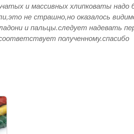
чатых и массивных хлипковаты надо б
ыли,это не страшно,но оказалось види
 ладони и пальцы.следует надевать пе
 соответствует полученному.спасибо