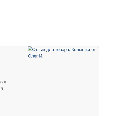
о в
ся