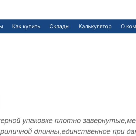
ы
Как купить
Склады
Калькулятор
О ко
ерной упаковке плотно завернутые,ме
приличной длинны,единственное при да