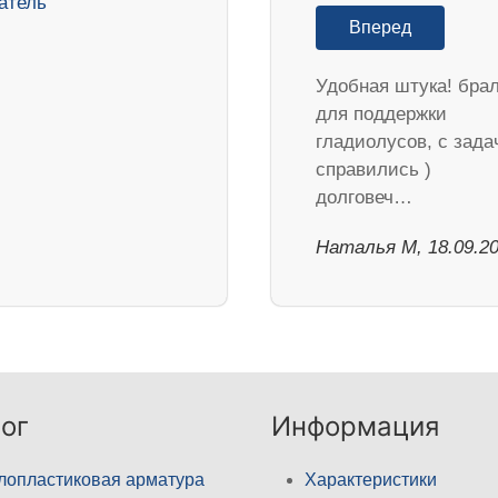
Вперед
Удобная штука! бра
для поддержки
гладиолусов, с зада
справились )
долговеч…
Наталья М, 18.09.2
ог
Информация
лопластиковая арматура
Характеристики